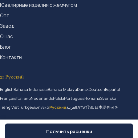
Ювелирные изделия с жемчугом
Опт
Завод
О нас
Блог
Контакты
21 Русский
English
Bahasa Indonesia
Bahasa Melayu
Dansk
Deutsch
Español
Français
Italiano
Nederlands
Polski
Português
Română
Svenska
Tiếng Việt
Türkçe
Ελληνικά
Русский
العربية
ภาษาไทย
日本語
한국어
Получить расценки
© 2026 Jangmijewelry