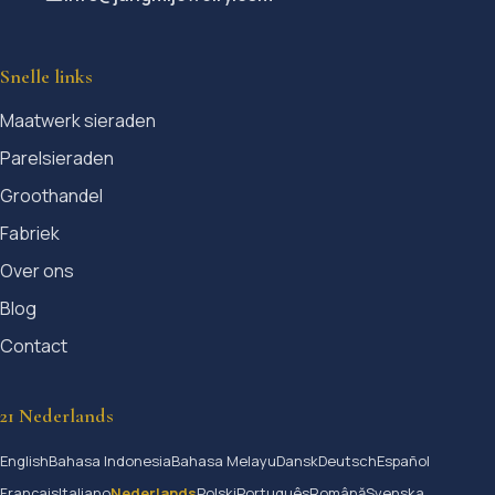
Snelle links
Maatwerk sieraden
Parelsieraden
Groothandel
Fabriek
Over ons
Blog
Contact
21 Nederlands
English
Bahasa Indonesia
Bahasa Melayu
Dansk
Deutsch
Español
Français
Italiano
Nederlands
Polski
Português
Română
Svenska