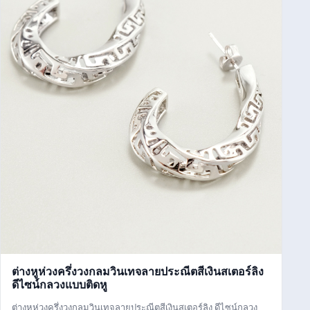
ต่างหูห่วงครึ่งวงกลมวินเทจลายประณีตสีเงินสเตอร์ลิง
ดีไซน์กลวงแบบติดหู
ต่างหูห่วงครึ่งวงกลมวินเทจลายประณีตสีเงินสเตอร์ลิง ดีไซน์กลวง