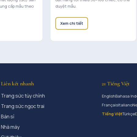
cung cấp mẫu theo
duyệt mẫu.
Xem chi tiết
Liên kết nhanh
21 Tiếng Việt
Trang sức tùy chỉnh
English
Bahasa Ind
Français
Italiano
Ne
Trang sức ngọc trai
Tiếng Việt
Türkçe
Bán sỉ
Nhà máy