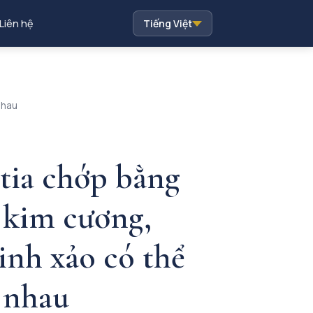
Liên hệ
Tiếng Việt
nhau
 tia chớp bằng
 kim cương,
inh xảo có thể
 nhau