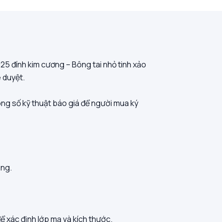
25 đính kim cương – Bông tai nhỏ tinh xảo
 duyệt.
hông số kỹ thuật báo giá để người mua ký
ớng.
 xác định lớp mạ và kích thước.