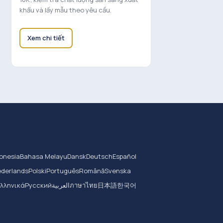
khẩu và lấy mẫu theo yêu cầu.
Xem chi tiết
onesia
Bahasa Melayu
Dansk
Deutsch
Español
derlands
Polski
Português
Română
Svenska
Ελληνικά
Русский
العربية
ภาษาไทย
日本語
한국어