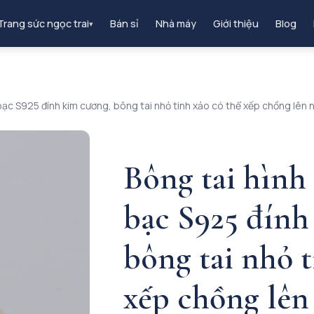
Trang sức ngọc trai
Bán sỉ
Nhà máy
Giới thiệu
Blog
▾
bạc S925 đính kim cương, bông tai nhỏ tinh xảo có thể xếp chồng lên 
Bông tai hình
bạc S925 đính
bông tai nhỏ t
xếp chồng lên