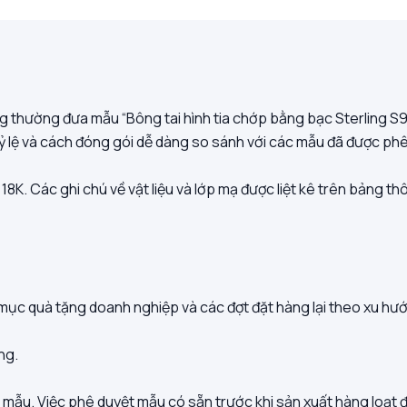
g thường đưa mẫu “Bông tai hình tia chớp bằng bạc Sterling S9
tỷ lệ và cách đóng gói dễ dàng so sánh với các mẫu đã được phê
18K. Các ghi chú về vật liệu và lớp mạ được liệt kê trên bảng t
 mục quà tặng doanh nghiệp và các đợt đặt hàng lại theo xu hư
ng.
ẫu. Việc phê duyệt mẫu có sẵn trước khi sản xuất hàng loạt để