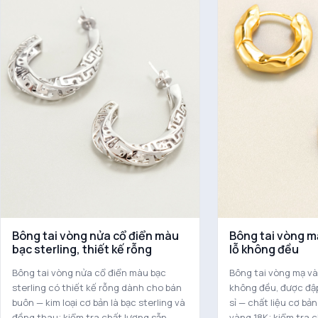
Bông tai vòng nửa cổ điển màu
Bông tai vòng m
bạc sterling, thiết kế rỗng
lỗ không đều
Bông tai vòng nửa cổ điển màu bạc
Bông tai vòng mạ và
sterling có thiết kế rỗng dành cho bán
không đều, được đậ
buôn — kim loại cơ bản là bạc sterling và
sỉ — chất liệu cơ bả
đồng thau; kiểm tra chất lượng sẵn
vàng 18K; kiểm tra 