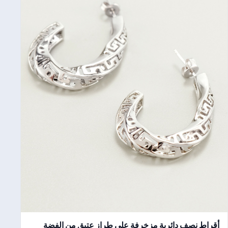
أقراط نصف دائرية مزخرفة على طراز عتيق من الفضة