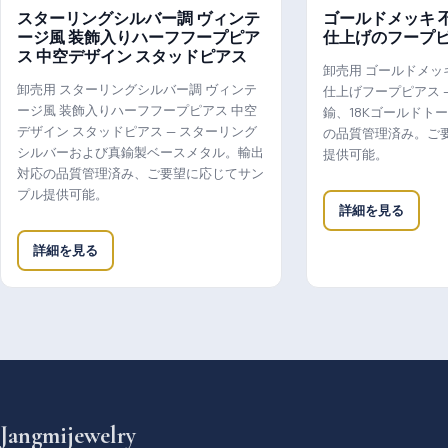
スターリングシルバー調 ヴィンテ
ゴールドメッキ 
ージ風 装飾入りハーフフープピア
仕上げのフープ
ス 中空デザイン スタッドピアス
卸売用 ゴールドメッ
卸売用 スターリングシルバー調 ヴィンテ
仕上げフープピアス 
ージ風 装飾入りハーフフープピアス 中空
鍮、18Kゴールドト
デザイン スタッドピアス — スターリング
の品質管理済み。ご
シルバーおよび真鍮製ベースメタル。輸出
提供可能。
対応の品質管理済み、ご要望に応じてサン
プル提供可能。
詳細を見る
詳細を見る
Jangmijewelry