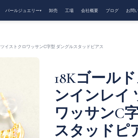
パールジュエリー
卸売
工場
会社概要
ブログ
お問
▾
イ ツイストクロワッサンC字型 ダングルスタッドピアス
18Kゴール
ンインレイ
ワッサンC字
スタッドピ