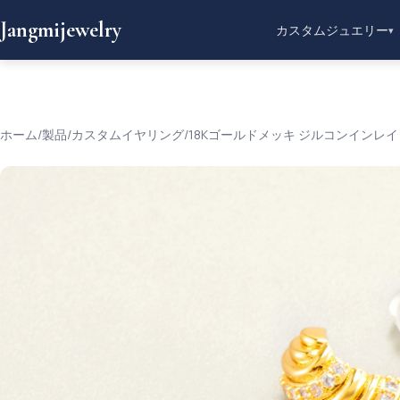
Jangmijewelry
カスタムジュエリー
▾
ホーム
/
製品
/
カスタムイヤリング
/
18Kゴールドメッキ ジルコンインレ