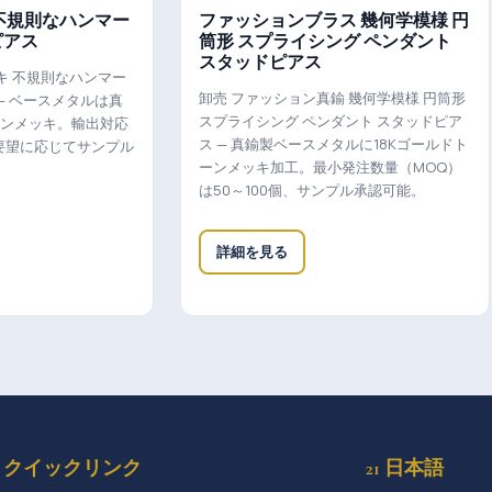
不規則なハンマー
ファッションブラス 幾何学模様 円
ピアス
筒形 スプライシング ペンダント
スタッドピアス
キ 不規則なハンマー
卸売 ファッション真鍮 幾何学模様 円筒形
— ベースメタルは真
スプライシング ペンダント スタッドピア
ーンメッキ。輸出対応
ス — 真鍮製ベースメタルに18Kゴールドト
要望に応じてサンプル
ーンメッキ加工。最小発注数量（MOQ）
は50～100個、サンプル承認可能。
詳細を見る
クイックリンク
21 日本語