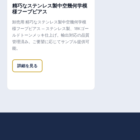
精巧なステンレス製中空幾何学模
様フープピアス
卸売用 精巧なステンレス製中空幾何学模
様フープピアス — ステンレス製、18Kゴー
ルドトーンメッキ仕上げ。輸出対応の品質
管理済み。ご要望に応じてサンプル提供可
能。
詳細を見る