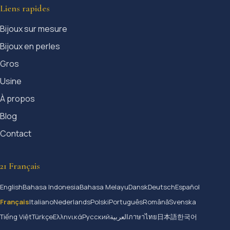
Liens rapides
Bijoux sur mesure
Bijoux en perles
Gros
Usine
À propos
Blog
Contact
21 Français
English
Bahasa Indonesia
Bahasa Melayu
Dansk
Deutsch
Español
Français
Italiano
Nederlands
Polski
Português
Română
Svenska
Tiếng Việt
Türkçe
Ελληνικά
Русский
العربية
ภาษาไทย
日本語
한국어