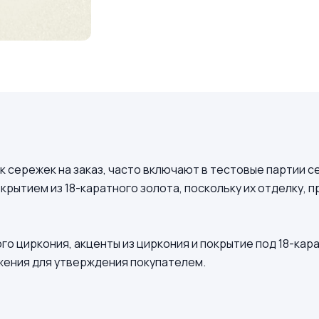
сережек на заказ, часто включают в тестовые партии се
рытием из 18-каратного золота, поскольку их отделку, п
го циркония, акценты из циркония и покрытие под 18-кар
жения для утверждения покупателем.