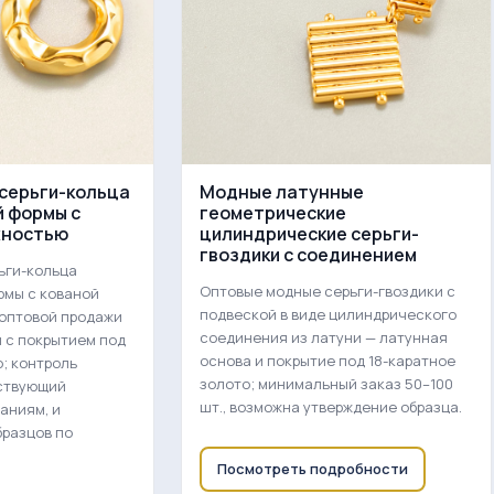
серьги-кольца
Модные латунные
 формы с
геометрические
хностью
цилиндрические серьги-
гвоздики с соединением
ьги-кольца
Оптовые модные серьги-гвоздики с
рмы с кованой
подвеской в виде цилиндрического
 оптовой продажи
соединения из латуни — латунная
и с покрытием под
основа и покрытие под 18-каратное
о; контроль
золото; минимальный заказ 50–100
тствующий
шт., возможна утверждение образца.
аниям, и
разцов по
Посмотреть подробности