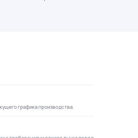
екущего графика производства.
вии с требованиями вашего рынка перед