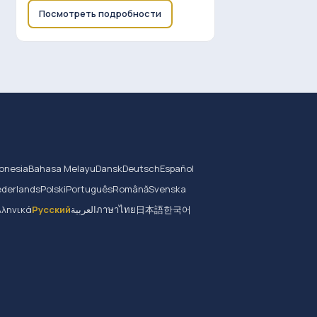
Посмотреть подробности
onesia
Bahasa Melayu
Dansk
Deutsch
Español
derlands
Polski
Português
Română
Svenska
λληνικά
Русский
العربية
ภาษาไทย
日本語
한국어