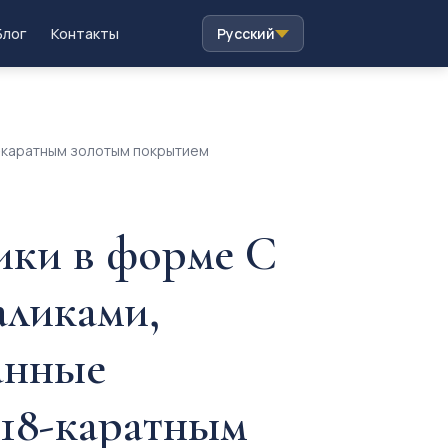
Блог
Контакты
Русский
8-каратным золотым покрытием
ики в форме C
аликами,
анные
 18-каратным