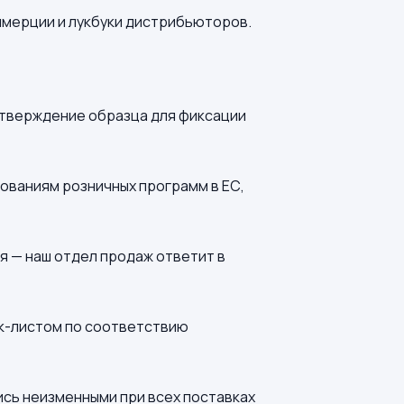
ммерции и лукбуки дистрибьюторов.
утверждение образца для фиксации
ованиям розничных программ в ЕС,
я — наш отдел продаж ответит в
ек-листом по соответствию
ись неизменными при всех поставках