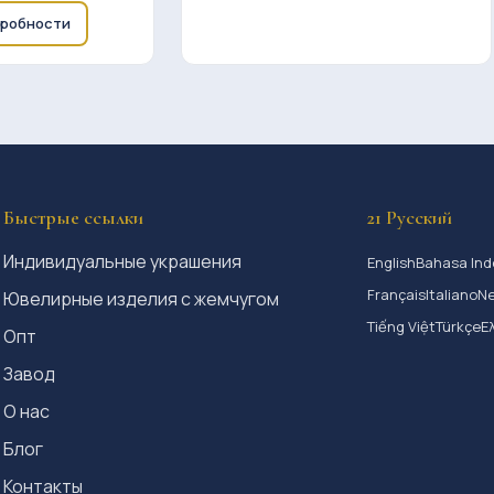
дробности
Быстрые ссылки
21 Русский
Индивидуальные украшения
English
Bahasa Ind
Français
Italiano
Ne
Ювелирные изделия с жемчугом
Tiếng Việt
Türkçe
Ε
Опт
Завод
О нас
Блог
Контакты