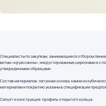
Специалисты по закупкам, занимающиеся отбором линеек 
витым «круассаном», инкрустированные цирконами и с пок
утвержденными образцами.
Состав материалов: латунная основа, камни из кубическо
материалам и покрытию указаны в спецификации предло
Силуэт и конструкция: профиль открытого кольца.