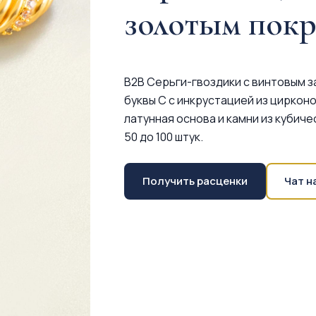
золотым пок
B2B Серьги-гвоздики с винтовым 
буквы C с инкрустацией из циркон
латунная основа и камни из кубич
50 до 100 штук.
Получить расценки
Чат н