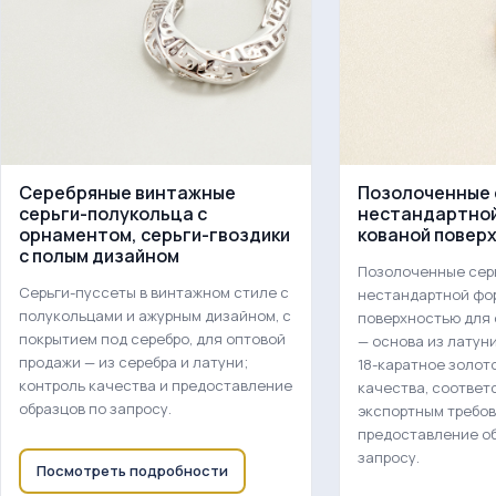
Серебряные винтажные
Позолоченные 
серьги-полукольца с
нестандартной
орнаментом, серьги-гвоздики
кованой повер
с полым дизайном
Позолоченные сер
Серьги-пуссеты в винтажном стиле с
нестандартной фо
полукольцами и ажурным дизайном, с
поверхностью для
покрытием под серебро, для оптовой
— основа из латун
продажи — из серебра и латуни;
18-каратное золот
контроль качества и предоставление
качества, соотве
образцов по запросу.
экспортным требов
предоставление об
запросу.
Посмотреть подробности