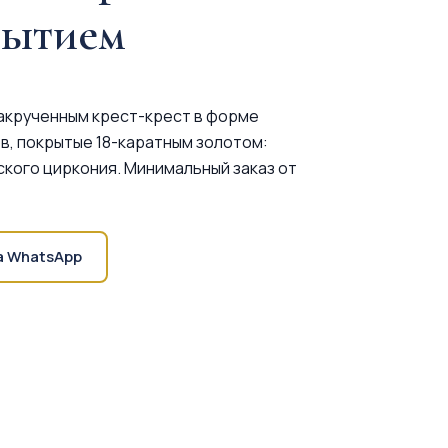
рытием
закрученным крест-крест в форме
ов, покрытые 18-каратным золотом:
еского циркония. Минимальный заказ от
а WhatsApp