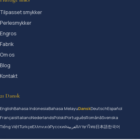
Tilpasset smykker
Perlesmykker
Engros
Fabrik
Om os
Blog
Kontakt
21 Dansk
English
Bahasa Indonesia
Bahasa Melayu
Dansk
Deutsch
Español
Français
Italiano
Nederlands
Polski
Português
Română
Svenska
Tiếng Việt
Türkçe
Ελληνικά
Русский
العربية
ภาษาไทย
日本語
한국어