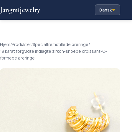
Jangmijewelry
Dansk
Hjem
/
Produkter
/
Specialfremstillede øreringe
/
18 karat forgyldte indlagte zirkon-snoede croissant-C-
formede øreringe