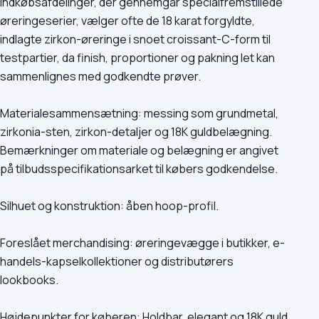
Indkøbsafdelinger, der gennemgår specialfremstillede
øreringeserier, vælger ofte de 18 karat forgyldte,
indlagte zirkon-øreringe i snoet croissant-C-form til
testpartier, da finish, proportioner og pakning let kan
sammenlignes med godkendte prøver.
Materialesammensætning: messing som grundmetal,
zirkonia-sten, zirkon-detaljer og 18K guldbelægning.
Bemærkninger om materiale og belægning er angivet
på tilbudsspecifikationsarket til købers godkendelse.
Silhuet og konstruktion: åben hoop-profil.
Foreslået merchandising: øreringevægge i butikker, e-
handels-kapselkollektioner og distributørers
lookbooks.
Højdepunkter for køberen: Holdbar, elegant og 18K guld.