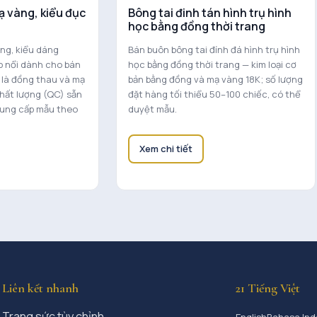
ạ vàng, kiểu đục
Bông tai đinh tán hình trụ hình
học bằng đồng thời trang
ng, kiểu dáng
Bán buôn bông tai đính đá hình trụ hình
p nổi dành cho bán
học bằng đồng thời trang — kim loại cơ
n là đồng thau và mạ
bản bằng đồng và mạ vàng 18K; số lượng
chất lượng (QC) sẵn
đặt hàng tối thiểu 50–100 chiếc, có thể
cung cấp mẫu theo
duyệt mẫu.
Xem chi tiết
Liên kết nhanh
21 Tiếng Việt
Trang sức tùy chỉnh
English
Bahasa Ind