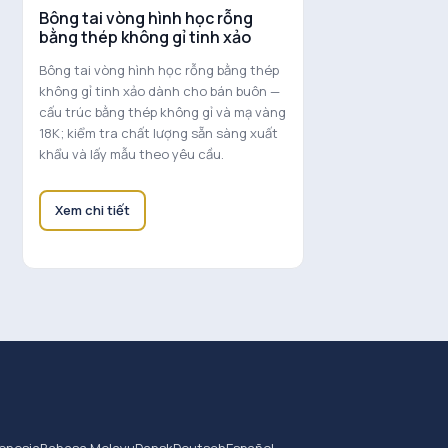
Bông tai vòng hình học rỗng
bằng thép không gỉ tinh xảo
Bông tai vòng hình học rỗng bằng thép
không gỉ tinh xảo dành cho bán buôn —
cấu trúc bằng thép không gỉ và mạ vàng
18K; kiểm tra chất lượng sẵn sàng xuất
khẩu và lấy mẫu theo yêu cầu.
Xem chi tiết
onesia
Bahasa Melayu
Dansk
Deutsch
Español