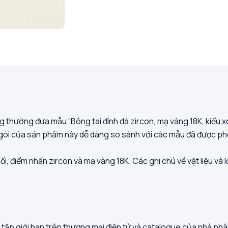
g thường đưa mẫu “Bông tai đính đá zircon, mạ vàng 18K, kiểu x
g gói của sản phẩm này dễ dàng so sánh với các mẫu đã được ph
khối, điểm nhấn zircon và mạ vàng 18K. Các ghi chú về vật liệu và
 tập giới hạn trên thương mại điện tử và catalogue của nhà phâ