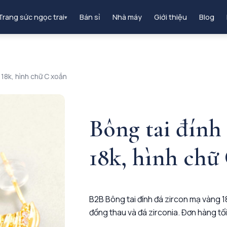
Trang sức ngọc trai
Bán sỉ
Nhà máy
Giới thiệu
Blog
▾
 18k, hình chữ C xoắn
Bông tai đính
18k, hình chữ
B2B Bông tai đính đá zircon mạ vàng 1
đồng thau và đá zirconia. Đơn hàng tối