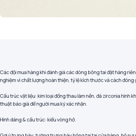
Các đội mua hàng khi đánh giá các dòng bông tai đặt hàng riên
nghiệm vì chất lượng hoàn thiện, tỷ lệ kích thước và cách đón
Cấu trúc vật liệu: kim loại đồng thau làm nền, đá zirconia hình 
thuật báo giá để người mua ký xác nhận.
Hình dáng & cấu trúc: kiểu vòng hở.
Gợi ý trưng bày: tường trưng bày bông tai tại cửa hàng, bộ sưu