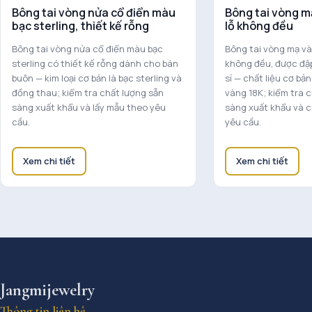
Bông tai vòng nửa cổ điển màu
Bông tai vòng m
bạc sterling, thiết kế rỗng
lỗ không đều
Bông tai vòng nửa cổ điển màu bạc
Bông tai vòng mạ và
sterling có thiết kế rỗng dành cho bán
không đều, được đậ
buôn — kim loại cơ bản là bạc sterling và
sỉ — chất liệu cơ bả
đồng thau; kiểm tra chất lượng sẵn
vàng 18K; kiểm tra 
sàng xuất khẩu và lấy mẫu theo yêu
sàng xuất khẩu và 
cầu.
yêu cầu.
Xem chi tiết
Xem chi tiết
Jangmijewelry
Thông tin liên hệ