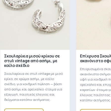
Σκουλαρίκια μισού κρίκου σε
Επίχρυσα Σκουλ
στυλ vintage από ασήμι, με
ακανόνιστο σφ
κοίλο σχέδιο
Επιχρυσωμένα σκου
Σκουλαρίκια σε στυλ vintage με μισό
ακανόνιστο σχήμα
κρίκο, σε χρώμα ασήμι, με κοίλο
υφή για χονδρική 
σχέδιο, για χονδρική πώληση — βάση
ορείχαλκο και επιχ
από ασήμι και ορείχαλκο· έτοιμα για
καρατίων· έτοιμα γ
εξαγωγή, ποιοτικός έλεγχος και
έλεγχος ποιότητας
δείγματα κατόπιν αιτήματος.
κατόπιν αιτήματος.