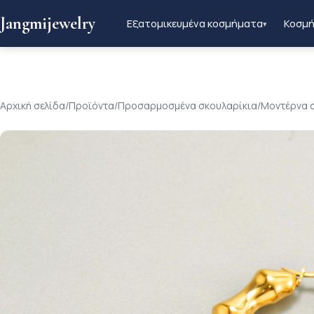
Jangmijewelry
Εξατομικευμένα κοσμήματα
Κοσμή
▾
Αρχική σελίδα
/
Προϊόντα
/
Προσαρμοσμένα σκουλαρίκια
/
Μοντέρνα σ