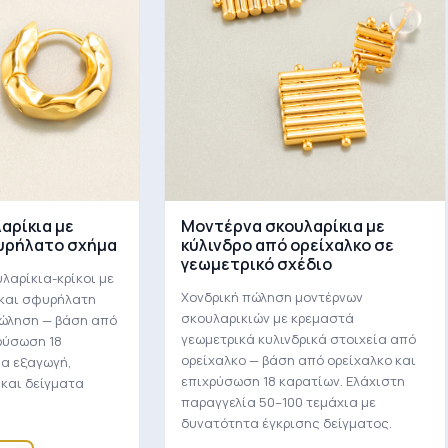
αρίκια με
Μοντέρνα σκουλαρίκια με
υρήλατο σχήμα
κύλινδρο από ορείχαλκο σε
γεωμετρικό σχέδιο
λαρίκια-κρίκοι με
Χονδρική πώληση μοντέρνων
 και σφυρήλατη
σκουλαρικιών με κρεμαστά
πώληση — βάση από
γεωμετρικά κυλινδρικά στοιχεία από
ρύσωση 18
ορείχαλκο — βάση από ορείχαλκο και
ια εξαγωγή,
επιχρύσωση 18 καρατίων. Ελάχιστη
 και δείγματα
παραγγελία 50–100 τεμάχια με
δυνατότητα έγκρισης δείγματος.