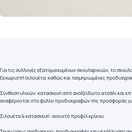
Για τις συλλογές εξατομικευμένων σκουλαρικιών, το σκουλ
ξεχωριστή σιλουέτα, καθώς και τεκμηριωμένες προδιαγραφ
Σύνθεση υλικών: κατασκευή από ανοξείδωτο ατσάλι και επι
αναφέρονται στο φύλλο προδιαγραφών της προσφοράς για
Σιλουέτα & κατασκευή: ανοιχτό προφίλ κρίκου.
Σημειώσεις σχεδιασμού: προδιαγραφές επιμετάλλωσης αν