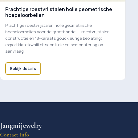
Prachtige roestvrijstalen holle geometrische
hoepeloorbellen
Prachtige roestvrijstalen holle geometrische
hoepeloorbellen voor de groothandel — roestvrijstalen
constructie en 18-karaats goudkleurige beplating;
exportklare kwaliteitscontrole en bemonstering op
aanvraag.
Bekijk details
Jangmijewelry
Contact Info