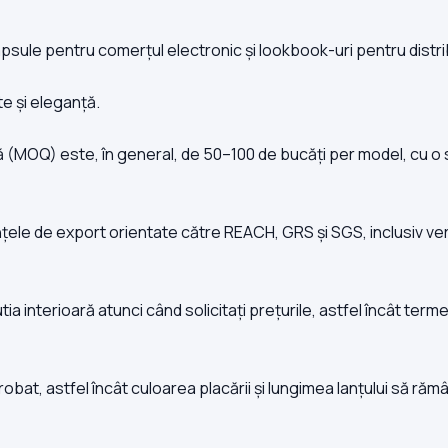
apsule pentru comerțul electronic și lookbook-uri pentru distrib
te și eleganță.
 (MOQ) este, în general, de 50–100 de bucăți per model, cu o
țele de export orientate către REACH, GRS și SGS, inclusiv verifi
ia interioară atunci când solicitați prețurile, astfel încât termen
bat, astfel încât culoarea placării și lungimea lanțului să răm