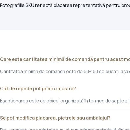
Fotografiile SKU reflectă placarea reprezentativă pentru produc
Care este cantitatea minimă de comandă pentru acest m
Cantitatea minimă de comandă este de 50-100 de bucăți, așa cu
Cât de repede pot primi o mostră?
Eșantionarea este de obicei organizată în termen de șapte zil
Se pot modifica placarea, pietrele sau ambalajul?
Da — trimiteți-ne cerințele dvs. și vom adapta materialul, finisaj