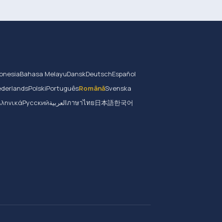
onesia
Bahasa Melayu
Dansk
Deutsch
Español
derlands
Polski
Português
Română
Svenska
λληνικά
Русский
العربية
ภาษาไทย
日本語
한국어