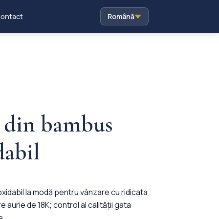
ontact
Română
c din bambus
dabil
oxidabil la modă pentru vânzare cu ridicata
e aurie de 18K; control al calității gata
e.