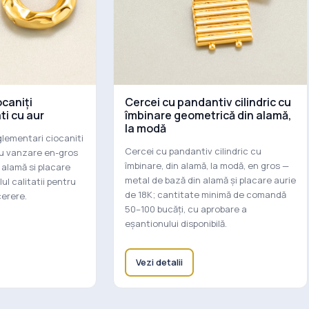
ocaniți
Cercei cu pandantiv cilindric cu
ti cu aur
îmbinare geometrică din alamă,
la modă
glementari ciocaniti
Cercei cu pandantiv cilindric cu
ru vanzare en-gros
îmbinare, din alamă, la modă, en gros —
 alamă si placare
metal de bază din alamă și placare aurie
ul calitatii pentru
de 18K; cantitate minimă de comandă
cerere.
50–100 bucăți, cu aprobare a
eșantionului disponibilă.
Vezi detalii