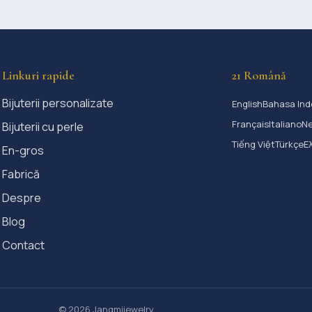
Linkuri rapide
21 Română
Bijuterii personalizate
English
Bahasa Ind
Français
Italiano
Ne
Bijuterii cu perle
Tiếng Việt
Türkçe
Ε
En-gros
Fabrică
Despre
Blog
Contact
© 2026 Jangmijewelry