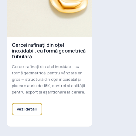
Cercei rafinați din oțel
inoxidabil, cu formă geometrică
tubulară
Cercei rafinați din oțel inoxidabil, cu
formă geometrică, pentru vânzare en
gros — structură din oțel inoxidabil și
placare auriu de 18K; control al calității
pentru export și eșantionare la cerere.
Vezi detalii