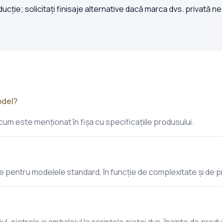
ție; solicitați finisaje alternative dacă marca dvs. privată nec
odel?
m este menționat în fișa cu specificațiile produsului.
e pentru modelele standard, în funcție de complexitate și de 
ul, pietrele și ambalajul la cerințele pieței dvs. înainte de produ