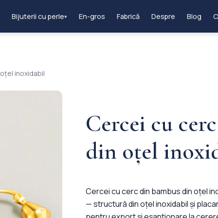
Bijuterii cu perle
En-gros
Fabrică
Despre
Blog
C
▾
oțel inoxidabil
Cercei cu cer
din oțel inoxi
Cercei cu cerc din bambus din oțel in
— structură din oțel inoxidabil și placar
pentru export și eșantionare la cerer