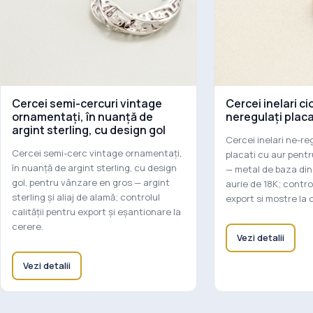
Cercei semi-cercuri vintage
Cercei inelari ci
ornamentați, în nuanță de
neregulați placa
argint sterling, cu design gol
Cercei inelari ne-re
Cercei semi-cerc vintage ornamentați,
placati cu aur pent
în nuanță de argint sterling, cu design
— metal de baza din
gol, pentru vânzare en gros — argint
aurie de 18K; control
sterling și aliaj de alamă; controlul
export si mostre la 
calității pentru export și eșantionare la
cerere.
Vezi detalii
Vezi detalii