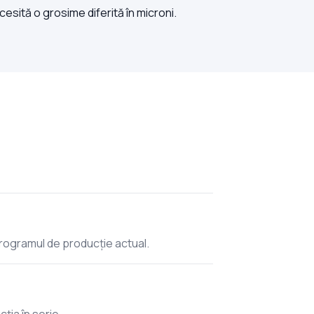
esită o grosime diferită în microni.
programul de producție actual.
cția în serie.