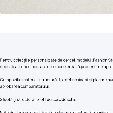
Pentru colecțiile personalizate de cercei, modelul „Fashion S
specificații documentate care accelerează procesul de apro
Compoziție material: structură din oțel inoxidabil și placare au
aprobarea cumpărătorului.
Siluetă și structură: profil de cerc deschis.
Note de design: specificații de placare rezistentă la oxidare.