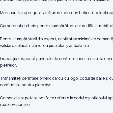
Merchandising sugerat: rafturi de cercei în buticuri, colecții c
Caracteristici cheie pentru cumpărători: aur de 18K, durabilita
Pentru cumpărătorii din export, cantitatea minimă de comandă
validarea placării, alinierea pietrelor și ambalajului.
Inspecția respectă punctele de control scrise, aliniate la cerin
pietrelor.
Transmiteți cerințele privind cardul cu logo, codul de bare și cut
confirmate pentru piața dvs.
Comenzile repetate pot face referire la codul eșantionului apro
reaprovizionare.