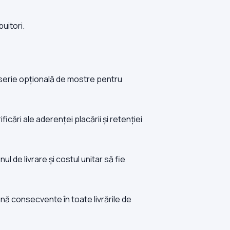
uitori.
 serie opțională de mostre pentru
cări ale aderenței placării și retenției
ul de livrare și costul unitar să fie
ână consecvente în toate livrările de