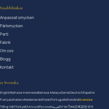
Snabblänkar
Anpassat smycken
Pärlsmycken
Parti
Fabrik
Om oss
Blogg
Kontakt
21 Svenska
English
Bahasa Indonesia
Bahasa Melayu
Dansk
Deutsch
Español
Français
Italiano
Nederlands
Polski
Português
Română
Svenska
Tiếng Việt
Türkçe
Ελληνικά
Русский
العربية
ภาษาไทย
日本語
한국어