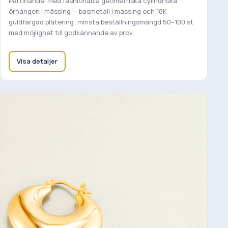
Partihandel med fashionabla geometriska cylindriska
örhängen i mässing — basmetall i mässing och 18K
guldfärgad plätering; minsta beställningsmängd 50–100 st
med möjlighet till godkännande av prov.
Visa detaljer