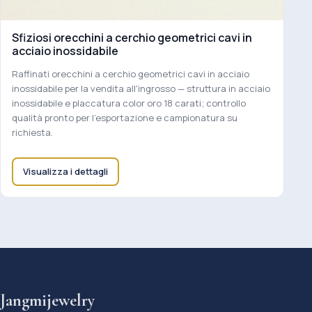
Sfiziosi orecchini a cerchio geometrici cavi in
acciaio inossidabile
Raffinati orecchini a cerchio geometrici cavi in acciaio
inossidabile per la vendita all'ingrosso — struttura in acciaio
inossidabile e placcatura color oro 18 carati; controllo
qualità pronto per l'esportazione e campionatura su
richiesta.
Visualizza i dettagli
Jangmijewelry