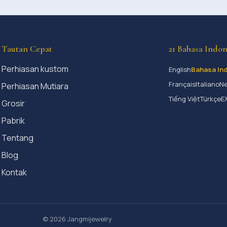
Tautan Cepat
21 Bahasa Indon
Perhiasan kustom
English
Bahasa In
Français
Italiano
Ne
Perhiasan Mutiara
Tiếng Việt
Türkçe
Ε
Grosir
Pabrik
Tentang
Blog
Kontak
© 2026 Jangmijewelry