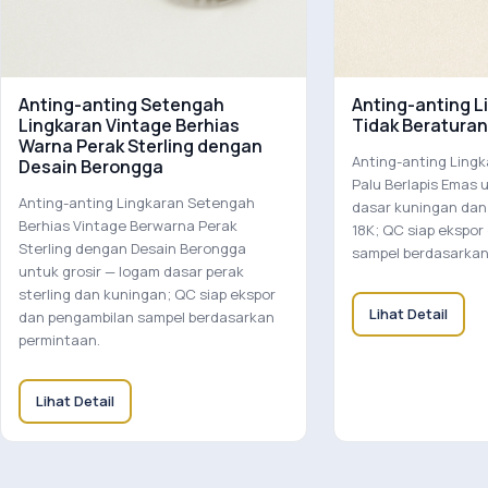
Anting-anting Setengah
Anting-anting L
Lingkaran Vintage Berhias
Tidak Beraturan
Warna Perak Sterling dengan
Anting-anting Lingk
Desain Berongga
Palu Berlapis Emas 
Anting-anting Lingkaran Setengah
dasar kuningan dan
Berhias Vintage Berwarna Perak
18K; QC siap ekspor
Sterling dengan Desain Berongga
sampel berdasarkan
untuk grosir — logam dasar perak
sterling dan kuningan; QC siap ekspor
Lihat Detail
dan pengambilan sampel berdasarkan
permintaan.
Lihat Detail