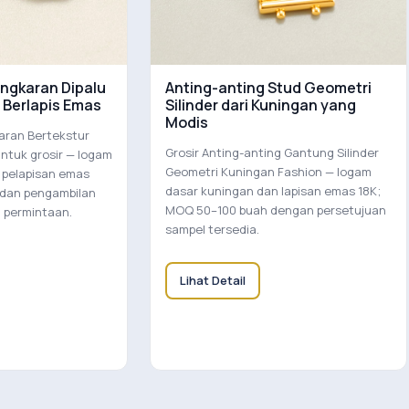
ingkaran Dipalu
Anting-anting Stud Geometri
 Berlapis Emas
Silinder dari Kuningan yang
Modis
aran Bertekstur
Grosir Anting-anting Gantung Silinder
untuk grosir — logam
Geometri Kuningan Fashion — logam
 pelapisan emas
dasar kuningan dan lapisan emas 18K;
 dan pengambilan
MOQ 50–100 buah dengan persetujuan
 permintaan.
sampel tersedia.
Lihat Detail