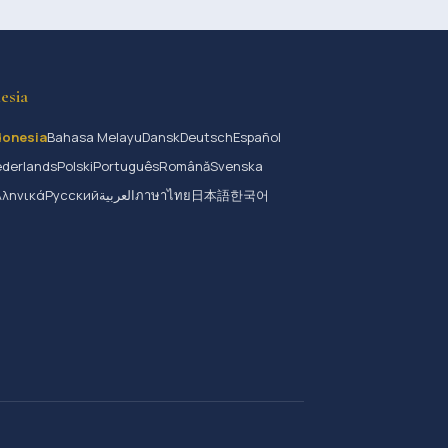
esia
donesia
Bahasa Melayu
Dansk
Deutsch
Español
derlands
Polski
Português
Română
Svenska
λληνικά
Русский
العربية
ภาษาไทย
日本語
한국어