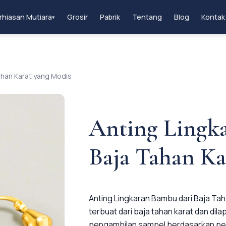
rhiasan Mutiara
Grosir
Pabrik
Tentang
Blog
Kontak
▾
ahan Karat yang Modis
Anting Lingk
Baja Tahan Ka
Anting Lingkaran Bambu dari Baja Tah
terbuat dari baja tahan karat dan dil
pengambilan sampel berdasarkan pe