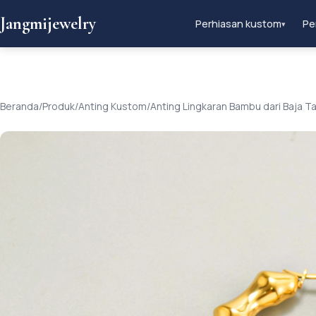
Jangmijewelry
Perhiasan kustom
Pe
▾
Beranda
/
Produk
/
Anting Kustom
/
Anting Lingkaran Bambu dari Baja T