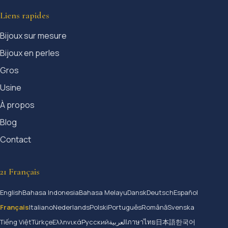
Liens rapides
Bijoux sur mesure
Bijoux en perles
Gros
Usine
À propos
Blog
Contact
21 Français
English
Bahasa Indonesia
Bahasa Melayu
Dansk
Deutsch
Español
Français
Italiano
Nederlands
Polski
Português
Română
Svenska
Tiếng Việt
Türkçe
Ελληνικά
Русский
العربية
ภาษาไทย
日本語
한국어