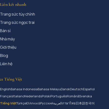
Liên kết nhanh
Trang sức tùy chỉnh
Trang sức ngọc trai
Bán sỉ
Nhà máy
Giới thiệu
Blog
Liên hệ
21 Tiếng Việt
English
Bahasa Indonesia
Bahasa Melayu
Dansk
Deutsch
Español
Français
Italiano
Nederlands
Polski
Português
Română
Svenska
Tiếng Việt
Türkçe
Ελληνικά
Русский
العربية
ภาษาไทย
日本語
한국어