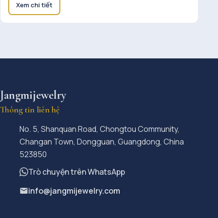
Xem chi tiết
Jangmijewelry
Thông tin liên hệ
No. 5, Shanquan Road, Chongtou Community,
Changan Town, Dongguan, Guangdong, China
523850
Trò chuyện trên WhatsApp
info@jangmijewelry.com